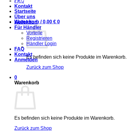
FAQ
© 2025 Alpaca Living
Kontakt
Startseite
Über uns
Warenkorb /
0,00
€
0
Kollektion
Für Händler
Vorteile
Registrieren
Händler Login
FAQ
Kontakt
Es befinden sich keine Produkte im Warenkorb.
Anmelden
Zurück zum Shop
0
Warenkorb
Es befinden sich keine Produkte im Warenkorb.
Zurück zum Shop