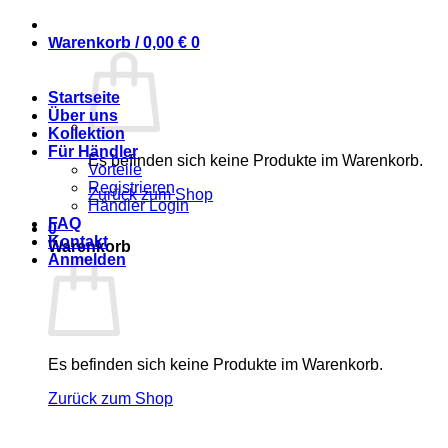
AGB
Widerruf
Warenkorb /
0,00
€
0
© 2025 Alpaca Living
Startseite
Über uns
Kollektion
Für Händler
Es befinden sich keine Produkte im Warenkorb.
Vorteile
Registrieren
Zurück zum Shop
Händler Login
FAQ
0
Kontakt
Warenkorb
Anmelden
Es befinden sich keine Produkte im Warenkorb.
Zurück zum Shop