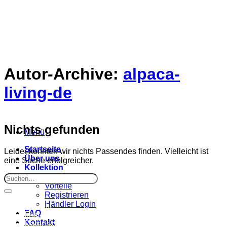
Zum
Inhalt
springen
Autor-Archive:
alpaca-
living-de
Nichts gefunden
Menü
Startseite
Leider konnten wir nichts Passendes finden. Vielleicht ist
Über uns
eine Suche erfolgreicher.
Kollektion
Für Händler
Vorteile
Registrieren
Händler Login
Kontakt
FAQ
Impressum
Kontakt
Datenschutz